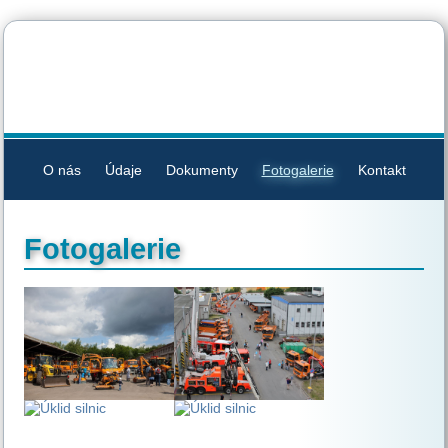
O nás
Údaje
Dokumenty
Fotogalerie
Kontakt
Fotogalerie