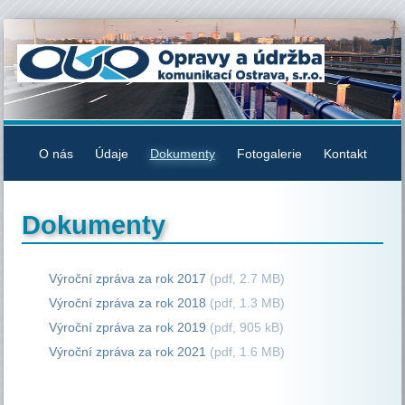
O nás
Údaje
Dokumenty
Fotogalerie
Kontakt
Dokumenty
Výroční zpráva za rok 2017
(pdf, 2.7 MB)
Výroční zpráva za rok 2018
(pdf, 1.3 MB)
Výroční zpráva za rok 2019
(pdf, 905 kB)
Výroční zpráva za rok 2021
(pdf, 1.6 MB)